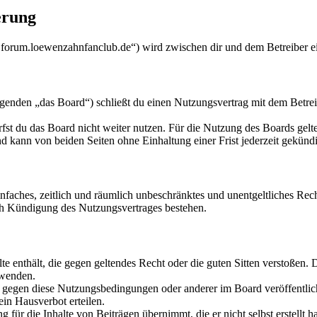
erung
forum.loewenzahnfanclub.de“) wird zwischen dir und dem Betreiber ei
den „das Board“) schließt du einen Nutzungsvertrag mit dem Betreibe
fst du das Board nicht weiter nutzen. Für die Nutzung des Boards gelten
 kann von beiden Seiten ohne Einhaltung einer Frist jederzeit gekünd
 einfaches, zeitlich und räumlich unbeschränktes und unentgeltliches R
ch Kündigung des Nutzungsvertrages bestehen.
alte enthält, die gegen geltendes Recht oder die guten Sitten verstoßen. 
rwenden.
n gegen diese Nutzungsbedingungen oder anderer im Board veröffentli
in Hausverbot erteilen.
für die Inhalte von Beiträgen übernimmt, die er nicht selbst erstellt 