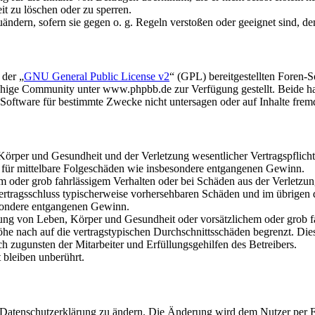
it zu löschen oder zu sperren.
uändern, sofern sie gegen o. g. Regeln verstoßen oder geeignet sind, 
 der „
GNU General Public License v2
“ (GPL) bereitgestellten Foren
hige Community unter www.phpbb.de zur Verfügung gestellt. Beide hab
oftware für bestimmte Zwecke nicht untersagen oder auf Inhalte frem
rper und Gesundheit und der Verletzung wesentlicher Vertragspflichten
ch für mittelbare Folgeschäden wie insbesondere entgangenen Gewinn.
em oder grob fahrlässigem Verhalten oder bei Schäden aus der Verletz
i Vertragsschluss typischerweise vorhersehbaren Schäden und im übrigen
besondere entgangenen Gewinn.
ng von Leben, Körper und Gesundheit oder vorsätzlichem oder grob fah
e nach auf die vertragstypischen Durchschnittsschäden begrenzt. Dies
h zugunsten der Mitarbeiter und Erfüllungsgehilfen des Betreibers.
bleiben unberührt.
e Datenschutzerklärung zu ändern. Die Änderung wird dem Nutzer per E-