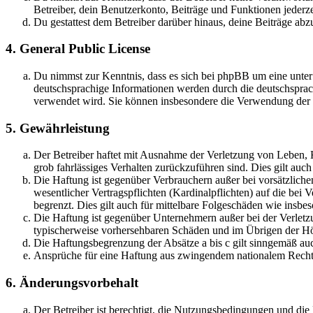
Betreiber, dein Benutzerkonto, Beiträge und Funktionen jederze
Du gestattest dem Betreiber darüber hinaus, deine Beiträge abz
4. General Public License
Du nimmst zur Kenntnis, dass es sich bei phpBB um eine unter
deutschsprachige Informationen werden durch die deutschsprac
verwendet wird. Sie können insbesondere die Verwendung der S
5. Gewährleistung
Der Betreiber haftet mit Ausnahme der Verletzung von Leben, Kö
grob fahrlässiges Verhalten zurückzuführen sind. Dies gilt au
Die Haftung ist gegenüber Verbrauchern außer bei vorsätzlich
wesentlicher Vertragspflichten (Kardinalpflichten) auf die be
begrenzt. Dies gilt auch für mittelbare Folgeschäden wie ins
Die Haftung ist gegenüber Unternehmern außer bei der Verletzu
typischerweise vorhersehbaren Schäden und im Übrigen der Höh
Die Haftungsbegrenzung der Absätze a bis c gilt sinngemäß auc
Ansprüche für eine Haftung aus zwingendem nationalem Recht 
6. Änderungsvorbehalt
Der Betreiber ist berechtigt, die Nutzungsbedingungen und di