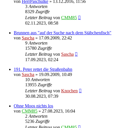
von
HerrPaschulke
»
13.12.2016, 11:56
3
Antworten
8329
Zugriffe
Letzter Beitrag
von
CMM85
02.11.2023, 08:58
Brunnen aus "auf der Suche nach dem Stäbchenfisch"
von
Sascha
»
17.09.2009, 22:42
9
Antworten
15780
Zugriffe
Letzter Beitrag
von
Sascha
17.09.2023, 02:24
191. Peter rettet die Straßenbahn
von
Sascha
»
19.09.2009, 10:49
10
Antworten
13955
Zugriffe
Letzter Beitrag
von
Knochen
30.08.2023, 07:39
Ohne Moos nichts los
von
CMM85
»
27.08.2023, 16:04
2
Antworten
5236
Zugriffe
Letzter Beitrag
von
CMM85