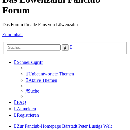
Forum
Das Forum für alle Fans von Löwenzahn
Zum Inhalt
Erweiterte
Suche
Suche
Schnellzugriff
Unbeantwortete Themen
Aktive Themen
Suche
FAQ
Anmelden
Registrieren
Zur Fanclub-Homepage
Bärstadt
Peter Lustigs Welt