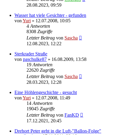
28.08.2023, 09:59
Wasser hat viele Gesichter - gefunden
von
Yuri
»
12.07.2008, 10:05
4
Antworten
8308
Zugriffe
Letzter Beitrag
von
Sascha
12.08.2023, 12:22
Sterkrader Straße
von
paschulke87
»
16.08.2009, 13:58
19
Antworten
22620
Zugriffe
Letzter Beitrag
von
Sascha
28.03.2023, 12:28
Eine Höhlengeschichte - gesucht
von
Yuri
»
12.07.2008, 11:49
14
Antworten
19045
Zugriffe
Letzter Beitrag
von
FanKD
17.12.2021, 20:45
Drehort Peter geht in die Luft-"Ballon-Folge"