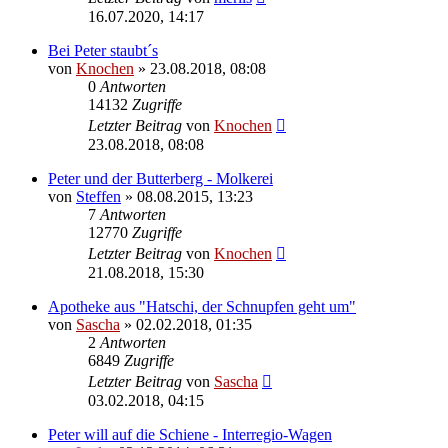
16.07.2020, 14:17
Bei Peter staubt´s
von
Knochen
»
23.08.2018, 08:08
0
Antworten
14132
Zugriffe
Letzter Beitrag
von
Knochen
23.08.2018, 08:08
Peter und der Butterberg - Molkerei
von
Steffen
»
08.08.2015, 13:23
7
Antworten
12770
Zugriffe
Letzter Beitrag
von
Knochen
21.08.2018, 15:30
Apotheke aus "Hatschi, der Schnupfen geht um"
von
Sascha
»
02.02.2018, 01:35
2
Antworten
6849
Zugriffe
Letzter Beitrag
von
Sascha
03.02.2018, 04:15
Peter will auf die Schiene - Interregio-Wagen