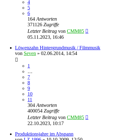
4
5
6
164
Antworten
371126
Zugriffe
Letzter Beitrag
von
CMM85
05.11.2023, 16:46
Löwenzahn Hintergrundmusik / Filmmusik
von
Seven
»
02.06.2014, 14:54
1
…
7
8
9
10
11
304
Antworten
400054
Zugriffe
Letzter Beitrag
von
CMM85
22.10.2023, 10:17
Produktionsjahre im Abspann
von
LZ 1996
»
10.10.2009, 12:50