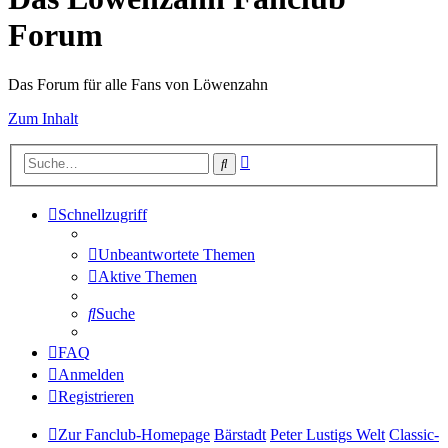
Forum
Das Forum für alle Fans von Löwenzahn
Zum Inhalt
Erweiterte
Suche
Suche
Schnellzugriff
Unbeantwortete Themen
Aktive Themen
Suche
FAQ
Anmelden
Registrieren
Zur Fanclub-Homepage
Bärstadt
Peter Lustigs Welt
Classic-